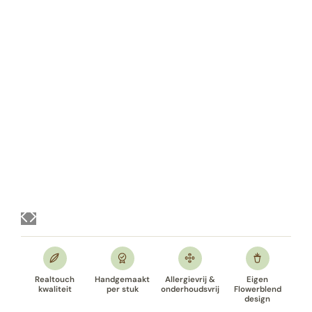
Realtouch
Handgemaakt
Allergievrij &
Eigen
kwaliteit
per stuk
onderhoudsvrij
Flowerblend
design