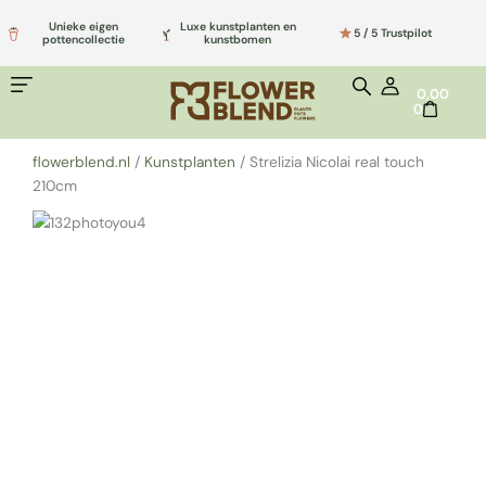
Ga
Unieke eigen
Luxe kunstplanten en
naar
5 / 5 Trustpilot
pottencollectie
kunstbomen
de
inhoud
WINKELWA
0,00
0
flowerblend.nl
/
Kunstplanten
/
Strelizia Nicolai real touch
210cm