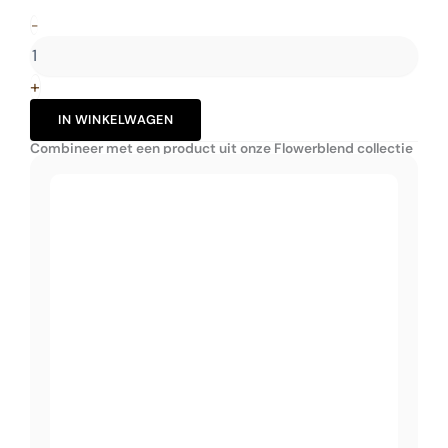
real
-
touch
210cm
aantal
+
IN WINKELWAGEN
Combineer met een product uit onze Flowerblend collectie