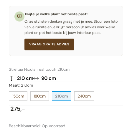
Twijfel je welke plant het beste past?
Onze stylisten denken graag met je mee. Stuur een foto
van je ruimte en je krijgt persoonlijk advies over welke
plant en pot het beste bij jouw interieur past.
VRAAG GRATIS ADVIES
Strelizia Nicolai real touch 210cm
210 cm
90 cm
Maat
:
210cm
150cm
180cm
210cm
240cm
275,-
Strelizia
Beschikbaarheid:
Op voorraad
Nicolai