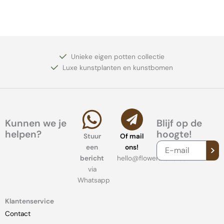
Unieke eigen potten collectie
Luxe kunstplanten en kunstbomen
Kunnen we je
Blijf op de
helpen?
hoogte!
Stuur
Of mail
VER
E-
een
ons!
mail
bericht
hello@flowerblend.com
via
Whatsapp
Klantenservice
Contact