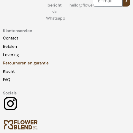
mail
bericht
hello@flowerblend.com
via
Whatsapp
Klantenservice
Contact
Betalen
Levering
Retourneren en garantie
Klacht
FAQ
Socials
I
n