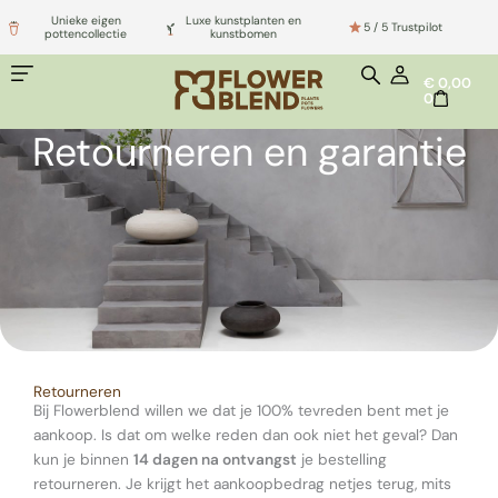
Ga
Unieke eigen
Luxe kunstplanten en
5 / 5 Trustpilot
naar
pottencollectie
kunstbomen
de
WINKELWA
€
0,00
inhoud
0
Retourneren en garantie
Retourneren
Bij Flowerblend willen we dat je 100% tevreden bent met je
aankoop. Is dat om welke reden dan ook niet het geval? Dan
kun je binnen
14 dagen na ontvangst
je bestelling
retourneren. Je krijgt het aankoopbedrag netjes terug, mits