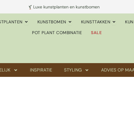
Luxe kunstplanten en kunstbomen
EMPOTTEN
OPEN KUNSTPLANTEN
OPEN KUNSTBOMEN
OPEN KUN
STPLANTEN
KUNSTBOMEN
KUNSTTAKKEN
KUN
POT PLANT COMBINATIE
SALE
ELIJK
INSPIRATIE
STYLING
ADVIES OP MA
LE