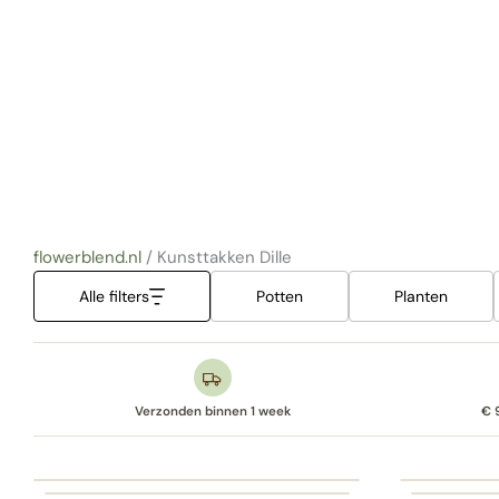
flowerblend.nl
/
Kunsttakken Dille
Alle filters
Potten
Planten
Verzonden binnen 1 week
€ 