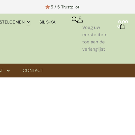
5 / 5 Trustpilot
WINKEL
STTAKKEN
OPEN KUNSTBLOEMEN
0,00
STBLOEMEN
SILK-KA
0
Voeg uw
eerste item
toe aan de
verlanglijst
AT
CONTACT