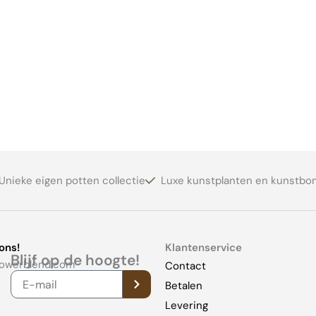
Unieke eigen potten collectie
Luxe kunstplanten en kunstb
ons!
Klantenservice
Blijf op de hoogte!
lowerblend.com
Contact
VERZENDEN
E-
Betalen
mail
Levering