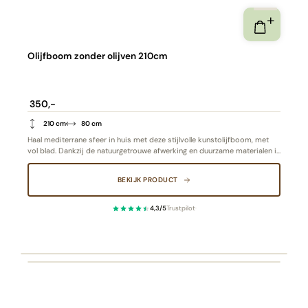
Olijfboom zonder olijven 210cm
350,-
210 cm
80 cm
Haal mediterrane sfeer in huis met deze stijlvolle kunstolijfboom, met
vol blad. Dankzij de natuurgetrouwe afwerking en duurzame materialen is
hij nauwelijks van echt te onderscheiden.
BEKIJK PRODUCT
4,3/5
Trustpilot
·