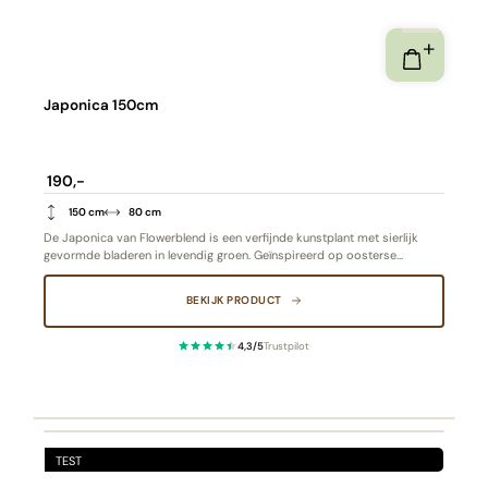
Japonica 150cm
190,-
150 cm
80 cm
De Japonica van Flowerblend is een verfijnde kunstplant met sierlijk
gevormde bladeren in levendig groen. Geïnspireerd op oosterse
elegantie, brengt ze rust en balans in elke ruimte. De hoge kwaliteit en
natuurlijke uitstraling maken deze plant tot een duurzaam en stijlvol
BEKIJK PRODUCT
alternatief voor écht groen
4,3/5
Trustpilot
·
TEST