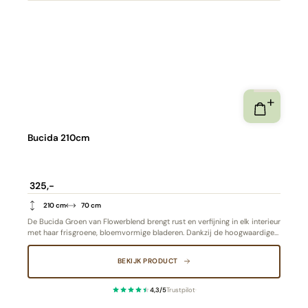
Bucida 210cm
325,-
210 cm
70 cm
De Bucida Groen van Flowerblend brengt rust en verfijning in elk interieur
met haar frisgroene, bloemvormige bladeren. Dankzij de hoogwaardige
afwerking en natuurgetrouwe details oogt deze kunstplant levendig en
stijlvol, terwijl je geniet van het gemak van onderhoudsvrij groen.
BEKIJK PRODUCT
4,3/5
Trustpilot
·