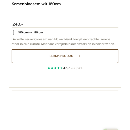
Kersenbloesem wit 180cm
240,-
180 cm
80 cm
De witte Kersenbloesem van Flowerblend brengt een zachte, serene
sfeer in elke ruimte. Met haar verfijnde bloesemtakken in helder wit en
een levensechte vertakking is deze kunstplant een symbool van pure
elegantie en lentegevoel, het hele jaar door. Ideaal als blikvanger in een
BEKIJK PRODUCT
stijlvol, licht interieur.
4,3/5
Trustpilot
·