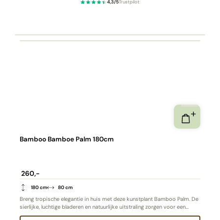
4,3/5
Trustpilot
·
Bamboo Bamboe Palm 180cm
260,-
180 cm
80 cm
Breng tropische elegantie in huis met deze kunstplant Bamboo Palm. De
sierlijke, luchtige bladeren en natuurlijke uitstraling zorgen voor een
rustgevende sfeer in elke ruimte.