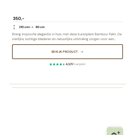
350,-
210 cm
80 cm
Breng tropische elegantie in huis met deze kunstplant Bamboo Palm. De
sierlijke, luchtige bladeren en natuurlijke uitstraling zorgen voor een
rustgevende sfeer in elke ruimte.
BEKIJK PRODUCT
4,3/5
Trustpilot
·