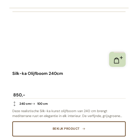
Silk-ka Olijfboom 240cm
850,-
240 cm
100 cm
Deze realistische Silk-ka kunst olijfboom van 240 cm brengt
mediterrane rust en elegantie in elk interieur. De verfijnde, grijsgroene
bladeren en natuurlijke vertakking geven de boom een authentieke
uitstraling – zónder olijven voor een minimalistische, stijlvolle look.
BEKIJK PRODUCT
Perfect als hoog decoratief element in huis, kantoor of horecaruimte.
Onderhoudsvrij en tijdloos mooi.