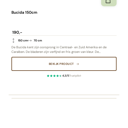
Bucida 150cm
190,-
150 cm
70 cm
De Bucida kent zijn oorsprong in Centraal- en Zuid Amerika en de
Caraïben. De bladeren zijn verfijnd en fris groen van kleur. De
meerstammige basis zorgt voor een unieke en sierlijke uitstraling.
Bijzonder aan deze boom is het blad. Anders dan andere bomen vormen
BEKIJK PRODUCT
de bladeren een soort bloemvorm. Stijlvol, minimalistisch en romantisch
van aard.
4,3/5
Trustpilot
·