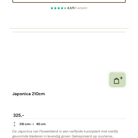
4,3/5
Trustpilot
·
Japonica 210cm
325,-
210 cm
80 cm
De Japonica van Flowerblend is een verfijnde kunstplant met sierlijk
gevormde bladeren in levendig groen. Geïnspireerd op oosterse