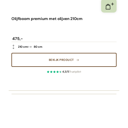
Olijfboom premium met olijven 210cm
475,-
210 cm
80 cm
BEKIJK PRODUCT
4,3/5
Trustpilot
·