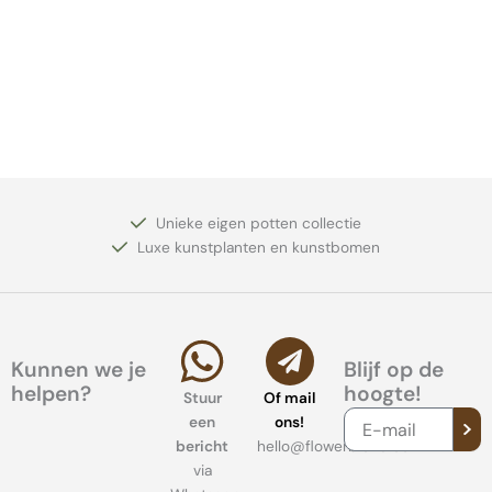
Unieke eigen potten collectie
Luxe kunstplanten en kunstbomen
Kunnen we je
Blijf op de
helpen?
hoogte!
Stuur
Of mail
VER
E-
een
ons!
mail
bericht
hello@flowerblend.com
via