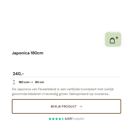
Japonica 180cm
240,-
180 cm
80 cm
De Japonica van Flowerblend is een verfijnde kunstplant met sierlijk
gevormde bladeren in levendig groen. Geïnspireerd op oosterse
elegantie, brengt ze rust en balans in elke ruimte. De hoge kwaliteit en
natuurlijke uitstraling maken deze plant tot een duurzaam en stijlvol
BEKIJK PRODUCT
alternatief voor écht groen
4,3/5
Trustpilot
·