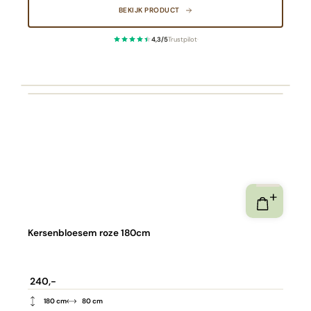
BEKIJK PRODUCT
4,3/5
Trustpilot
·
Kersenbloesem roze 180cm
240,-
180 cm
80 cm