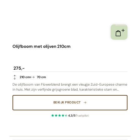
Olijfboom met olijven 210cm
275,-
210 cm
70 cm
De olijfboom van Flowerblend brengt een vleugje Zuid-Europese charme
in huis. Met zijn verfijnde grijsgroene blad, karakteristieke stam en
natuurgetrouwe olijven straalt deze kunstplant pure rust en elegantie uit.
Een duurzame en stijlvolle toevoeging voor elk interieur.
BEKIJK PRODUCT
4,3/5
Trustpilot
·