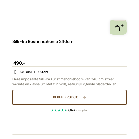
Silk-ka Boom mahonie 240cm
490,-
240 cm
100 cm
Deze imposante Silk-ka kunst mahonieboom van 240 cm straalt
warmte en klasse uit. Met zijn volle, natuurlijk ogende bladerdek en
realistische stam is hij een stijlvolle blikvanger in ieder interieur. De
royale hoogte en verfijnde afwerking maken deze boom perfect voor
BEKIJK PRODUCT
luxe woonruimtes, kantoren of horecagelegenheden – onderhoudsvrij en
natuurgetrouw tot in detail.
4,3/5
Trustpilot
·