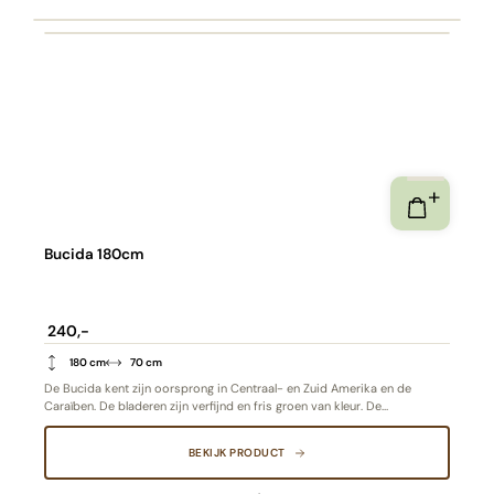
Bucida 180cm
240,-
180 cm
70 cm
De Bucida kent zijn oorsprong in Centraal- en Zuid Amerika en de
Caraïben. De bladeren zijn verfijnd en fris groen van kleur. De
meerstammige basis zorgt voor een unieke en sierlijke uitstraling.
Bijzonder aan deze boom is het blad. Anders dan andere bomen vormen
BEKIJK PRODUCT
de bladeren een soort bloemvorm. Stijlvol, minimalistisch en romantisch
van aard.