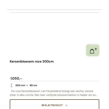
Kersenbloesem roze 300cm
1.050,-
300 cm
90 cm
De roze Kersenbloesem van Flowerblend brengt een zachte, serene
sfeer in elke ruimte. Met haar verfijnde bloesemtakken in helder wit en
een levensechte vertakking is deze kunstplant een symbool van pure
elegantie en lentegevoel, het hele jaar door. Ideaal als blikvanger in een
BEKIJK PRODUCT
stijlvol, licht interieur.