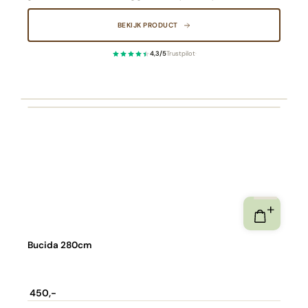
elegantie, brengt ze rust en balans in elke ruimte. De hoge kwaliteit en
natuurlijke uitstraling maken deze plant tot een duurzaam en stijlvol
BEKIJK PRODUCT
alternatief voor écht groen
4,3/5
Trustpilot
·
Bucida 280cm
450,-