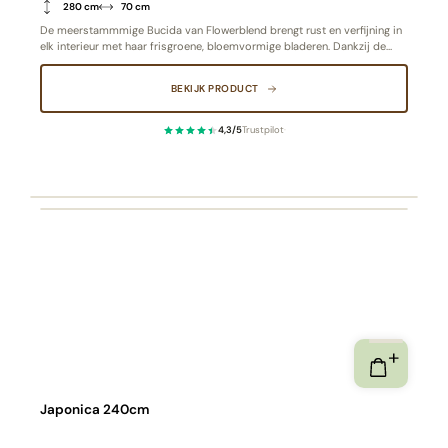
280 cm
70 cm
De meerstammmige Bucida van Flowerblend brengt rust en verfijning in
elk interieur met haar frisgroene, bloemvormige bladeren. Dankzij de
hoogwaardige afwerking en natuurgetrouwe details oogt deze kunstplant
levendig en stijlvol, terwijl je geniet van het gemak van onderhoudsvrij
BEKIJK PRODUCT
groen.
4,3/5
Trustpilot
·
Japonica 240cm