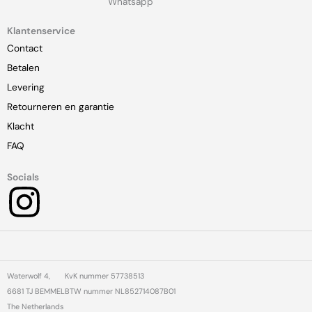
Whatsapp
Klantenservice
Contact
Betalen
Levering
Retourneren en garantie
Klacht
FAQ
Socials
I
n
s
Waterwolf 4,
KvK nummer 57738513
t
6681 TJ BEMMEL
BTW nummer NL852714087B01
The Netherlands