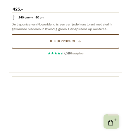
425,-
240 cm
80 cm
De Japonica van Flowerblend is een verfijnde kunstplant met sierlijk
gevormde bladeren in levendig groen. Geïnspireerd op oosterse
elegantie, brengt ze rust en balans in elke ruimte. De hoge kwaliteit en
natuurlijke uitstraling maken deze plant tot een duurzaam en stijlvol
BEKIJK PRODUCT
alternatief voor écht groen.
4,3/5
Trustpilot
·