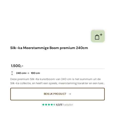
Silk-ka Meerstammige Boom premium 240cm
1.500,-
240 cm
100 cm
Deze premium Silk-Ka kunstboom van 240 cm is het summum uit de
Silk-ka collectie, en heeft een speels, meerstammig karakter en een luxe,
natuurlijke uitstraling. De levensechte groene bladeren en verfijnde
afwerking maken hem nauwelijks te onderscheiden van een echte boom.
BEKIJK PRODUCT
Dankzij de royale hoogte en dynamische vorm is hij perfect als
statement piece in stijlvolle interieurs, kantoren of horeca – tijdloos,
onderhoudsvrij en altijd in topvorm.
4,3/5
Trustpilot
·