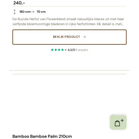
240,-
180 cm
70 cm
De Bucida Herfst van Flowerblend straalt natuurlijke klasse uit met haar
verfijnde bloemvormige bladeren in rijke herfsttinten. Elk detail is met
zorg ontworpen – van de warme kleurschakeringen tot de
natuurgetrouwe nerven – waardoor deze hoogwaardige kunstplant een
BEKIJK PRODUCT
stijlvol, onderhoudsvrij accent vormt voor elk interieur.
4,3/5
Trustpilot
·
Bamboo Bamboe Palm 210cm