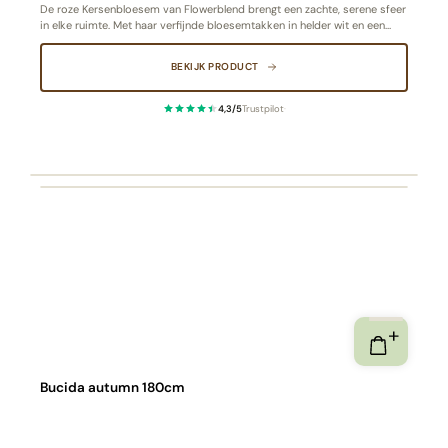
De roze Kersenbloesem van Flowerblend brengt een zachte, serene sfeer
in elke ruimte. Met haar verfijnde bloesemtakken in helder wit en een
levensechte vertakking is deze kunstplant een symbool van pure
elegantie en lentegevoel, het hele jaar door. Ideaal als blikvanger in een
BEKIJK PRODUCT
stijlvol, licht interieur.
4,3/5
Trustpilot
·
Bucida autumn 180cm