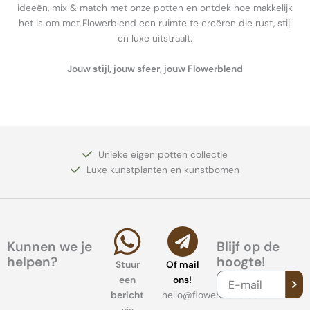
ideeën, mix & match met onze potten en ontdek hoe makkelijk
het is om met Flowerblend een ruimte te creëren die rust, stijl
en luxe uitstraalt.
Jouw stijl, jouw sfeer, jouw Flowerblend
Unieke eigen potten collectie
Luxe kunstplanten en kunstbomen
Kunnen we je
Blijf op de
helpen?
hoogte!
Stuur
Of mail
VER
E-
een
ons!
mail
bericht
hello@flowerblend.com