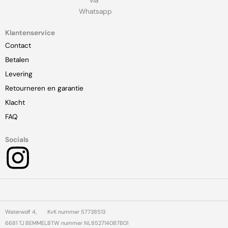
via
Whatsapp
Klantenservice
Contact
Betalen
Levering
Retourneren en garantie
Klacht
FAQ
Socials
I
n
s
Waterwolf 4,
KvK nummer 57738513
6681 TJ BEMMEL
BTW nummer NL852714087B01