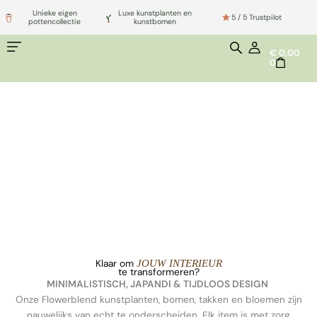
Ga
Unieke eigen
Luxe kunstplanten en
5 / 5 Trustpilot
naar
pottencollectie
kunstbomen
de
WINKELWA
€
0,00
inhoud
0
Hoveniers
Klaar om
JOUW INTERIEUR
te transformeren?
MINIMALISTISCH, JAPANDI & TIJDLOOS DESIGN
Onze Flowerblend kunstplanten, bomen, takken en bloemen zijn
nauwelijks van echt te onderscheiden. Elk item is met zorg