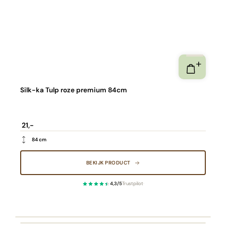
Silk-ka Tulp roze premium 84cm
21,-
84 cm
BEKIJK PRODUCT
4,3/5
Trustpilot
·