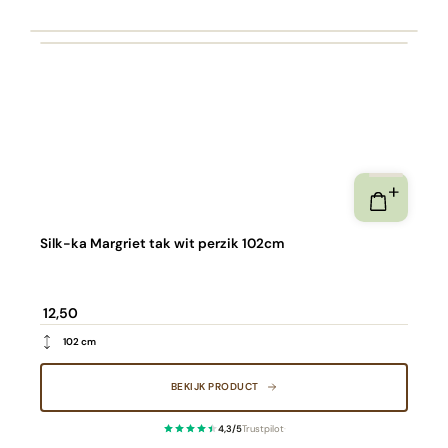
Silk-ka Margriet tak wit perzik 102cm
12,50
102 cm
BEKIJK PRODUCT
4,3/5
Trustpilot
·