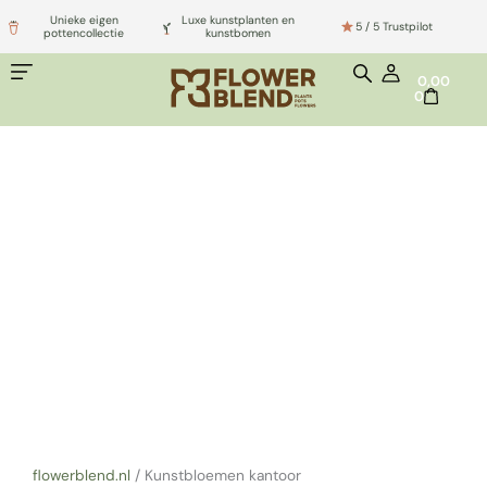
Ga
Unieke eigen
Luxe kunstplanten en
5 / 5 Trustpilot
naar
pottencollectie
kunstbomen
de
WINKELWA
0,00
inhoud
0
Shop de mooiste
KUNSTBLOEMEN
KANTOOR
flowerblend.nl
/
Kunstbloemen kantoor