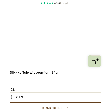
4,3/5
Trustpilot
·
Silk-ka Tulp wit premium 84cm
21,-
84 cm
BEKIJK PRODUCT