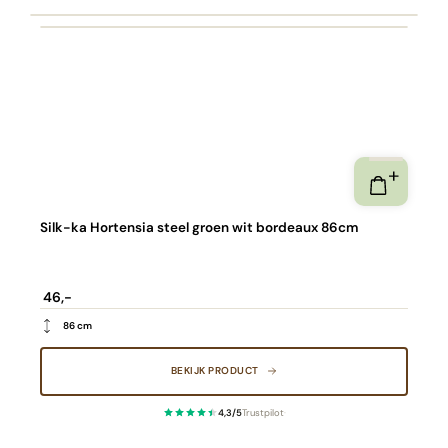
Silk-ka Hortensia steel groen wit bordeaux 86cm
46,-
86 cm
BEKIJK PRODUCT
4,3/5
Trustpilot
·