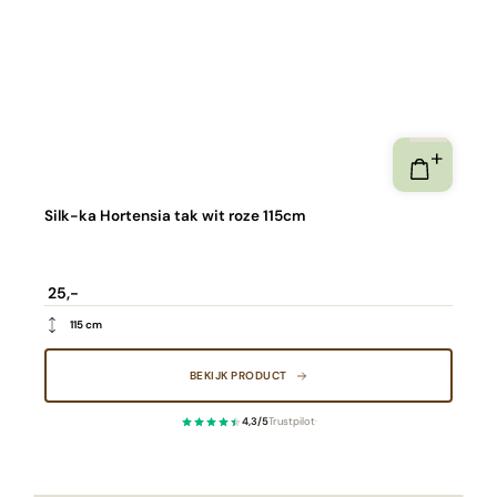
Silk-ka Hortensia tak wit roze 115cm
25,-
115 cm
BEKIJK PRODUCT
4,3/5
Trustpilot
·