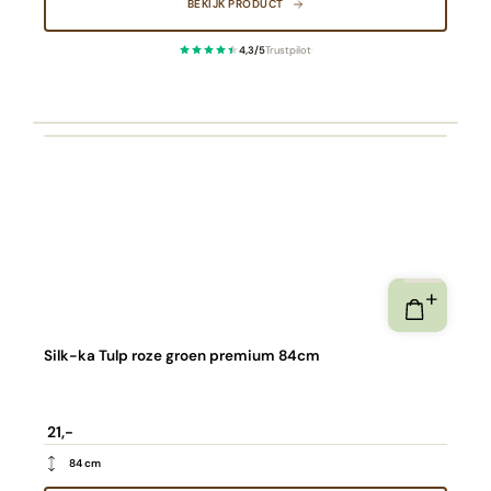
BEKIJK PRODUCT
4,3/5
Trustpilot
·
Silk-ka Tulp roze groen premium 84cm
21,-
84 cm