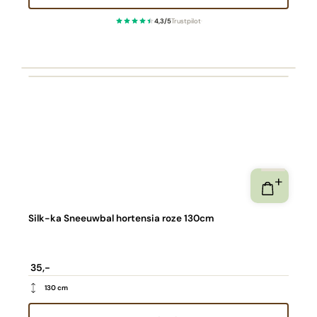
4,3/5
Trustpilot
·
Silk-ka Sneeuwbal hortensia roze 130cm
35,-
130 cm