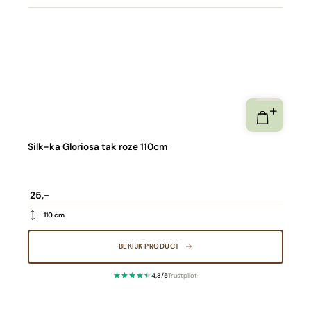
Silk-ka Gloriosa tak roze 110cm
25,-
110 cm
BEKIJK PRODUCT
4,3/5
Trustpilot
·