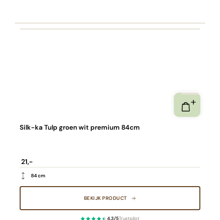
Silk-ka Tulp groen wit premium 84cm
21,-
84 cm
BEKIJK PRODUCT
4,3/5
Trustpilot
·