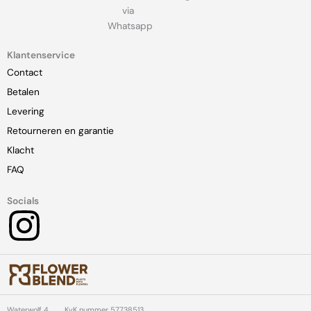
via
Whatsapp
Klantenservice
Contact
Betalen
Levering
Retourneren en garantie
Klacht
FAQ
Socials
I
n
s
Waterwolf 4,
KvK nummer 57738513