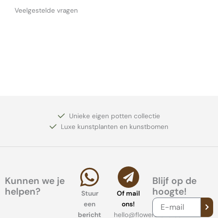
Veelgestelde vragen
Unieke eigen potten collectie
Luxe kunstplanten en kunstbomen
Kunnen we je
Blijf op de
helpen?
hoogte!
Stuur
Of mail
VER
E-
een
ons!
mail
bericht
hello@flowerblend.com